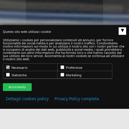
▴
Questo sito web utilizza i cookie
Utilizziamo i cookies per personalizzare contenuti ed annunci, per fornire
funzionalità dei social media e per analizzare il nostro traffico. Condividiamo
inoltre informazioni sul modo in cui utilizza il nostro sito con i nostri partner che
si occupano di analisi dei dati web, pubblicità e social media, i quali potrebbero
combinarle con altre informazioni che ha fornito loro o che hanno raccolto dal
suo utilizzo dei loro servizi. Acconsenta ai nostri cookies se continua ad utilizzare
il nostro sito web.
Necessario
Preferenze
Statistiche
Marketing
Acconsento
Dettagli cookies policy
Privacy Policy completa